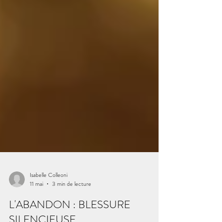
Isabelle Colleoni
11 mai
3 min de lecture