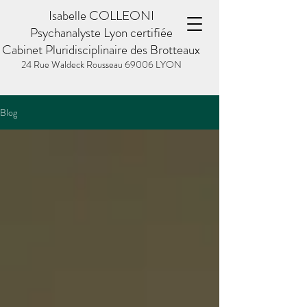
Isabelle COLLEONI
Psychanalyste Lyon certifiée
Cabinet Pluridisciplinaire des Brotteaux
24 Rue Waldeck Rousseau
69006 LYON
Blog