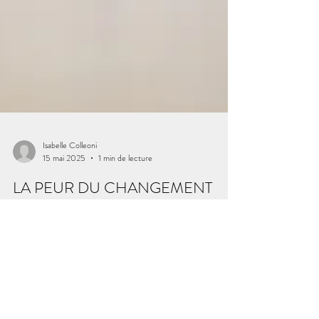
Isabelle Colleoni
15 mai 2025
1 min de lecture
LA PEUR DU CHANGEMENT
Le changement, qu’il soit professionnel, personnel ou
affectif, peut susciter peur et anxiété, souvent liées à des
conflits inconscients et au besoin de sécurité. Cette peur
se manifeste par procrastination, auto-sabotage ou